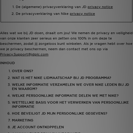
De (algemene) privacyverklaring van JD
privacy notice
Winkel Zoeken
De privacyverklaring van Nike
privacy notice
Bestelling Traceren
Alles wat we bij JD doen, draait om jou! We nemen de privacy en veiligheid
van onze klanten zeer serieus en zetten ons 100% in om deze te
Mijn JD
beschermen, zodat jij zorgeloos kunt winkelen. Als je vragen hebt over hoe
we je privacy beschermen, neem dan contact met ons op via
Klantenservice
Privacy.Support@jdplc.com
INHOUD
Vacatures
OVER ONS?
WAT IS HET NIKE LIDMAATSCHAP BIJ JD PROGRAMMA?
WELKE INFORMATIE VERZAMELEN WE OVER NIKE LEDEN BIJ JD
EN WAAROM?
WELKE PERSOONLIJKE INFORMATIE DELEN WE MET NIKE?
WETTELIJKE BASIS VOOR HET VERWERKEN VAN PERSOONLIJKE
INFORMATIE
HOE BEVEILIGT JD MIJN PERSOONLIJKE GEGEVENS?
MARKETING
JE ACCOUNT ONTKOPPELEN