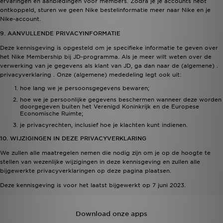
ervaringen en aanbiedingen voor members. Zodra je je accounts hebt
ontkoppeld, sturen we geen Nike bestelinformatie meer naar Nike en je
Nike-account.
9. AANVULLENDE PRIVACYINFORMATIE
Deze kennisgeving is opgesteld om je specifieke informatie te geven over
het Nike Membership bij JD-programma. Als je meer wilt weten over de
verwerking van je gegevens als klant van JD, ga dan naar de (algemene) .
privacyverklaring
. Onze (algemene) mededeling legt ook uit:
hoe lang we je persoonsgegevens bewaren;
hoe we je persoonlijke gegevens beschermen wanneer deze worden
doorgegeven buiten het Verenigd Koninkrijk en de Europese
Economische Ruimte;
je privacyrechten, inclusief hoe je klachten kunt indienen.
10. WIJZIGINGEN IN DEZE PRIVACYVERKLARING
We zullen alle maatregelen nemen die nodig zijn om je op de hoogte te
stellen van wezenlijke wijzigingen in deze kennisgeving en zullen alle
bijgewerkte privacyverklaringen op deze pagina plaatsen.
Deze kennisgeving is voor het laatst bijgewerkt op 7 juni 2023.
Download onze apps