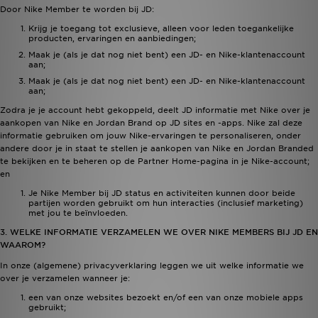
Door Nike Member te worden bij JD:
Krijg je toegang tot exclusieve, alleen voor leden toegankelijke
producten, ervaringen en aanbiedingen;
Maak je (als je dat nog niet bent) een JD- en Nike-klantenaccount
aan;
Maak je (als je dat nog niet bent) een JD- en Nike-klantenaccount
aan;
Zodra je je account hebt gekoppeld, deelt JD informatie met Nike over je
aankopen van Nike en Jordan Brand op JD sites en -apps. Nike zal deze
informatie gebruiken om jouw Nike-ervaringen te personaliseren, onder
andere door je in staat te stellen je aankopen van Nike en Jordan Branded
te bekijken en te beheren op de Partner Home-pagina in je Nike-account;
en
Je Nike Member bij JD status en activiteiten kunnen door beide
partijen worden gebruikt om hun interacties (inclusief marketing)
met jou te beïnvloeden.
3. WELKE INFORMATIE VERZAMELEN WE OVER NIKE MEMBERS BIJ JD EN
WAAROM?
In onze (algemene)
privacyverklaring leggen
we uit welke informatie we
over je verzamelen wanneer je:
een van onze websites bezoekt en/of een van onze mobiele apps
gebruikt;