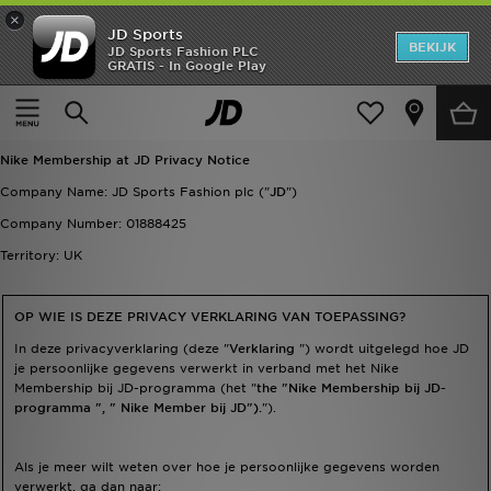
×
JD Sports
New In
BEKIJK
JD Sports Fashion PLC
GRATIS - In Google Play
Thuis
Nike lidmaatschap bij JD Privacyverklaring
Heren
Nike lidmaatschap bij JD Privacyverklaring
Dames
Nike Membership at JD Privacy Notice
Kids
Company Name: JD Sports Fashion plc ("
JD
")
Company Number: 01888425
Collecties
Territory: UK
Merken
OP WIE IS DEZE PRIVACY VERKLARING VAN TOEPASSING?
Voetbal
In deze privacyverklaring (deze "
Verklaring
") wordt uitgelegd hoe JD
je persoonlijke gegevens verwerkt in verband met het Nike
Membership bij JD-programma (het "
Sport
the "Nike Membership bij JD-
programma ", " Nike Member bij JD").
").
OFFERS
Als je meer wilt weten over hoe je persoonlijke gegevens worden
verwerkt, ga dan naar:
Download de app