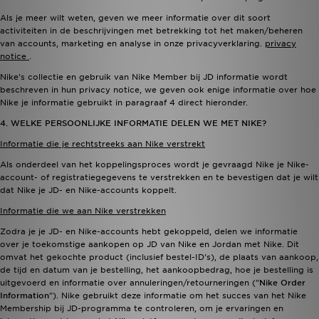
Als je meer wilt weten, geven we meer informatie over dit soort
activiteiten in de beschrijvingen met betrekking tot het maken/beheren
van accounts, marketing en analyse in onze privacyverklaring.
privacy
notice
.
Nike's collectie en gebruik van Nike Member bij JD informatie wordt
beschreven in hun
privacy notice
, we geven ook enige informatie over hoe
Nike je informatie gebruikt in paragraaf 4 direct hieronder.
4. WELKE PERSOONLIJKE INFORMATIE DELEN WE MET NIKE?
Informatie die je rechtstreeks aan Nike verstrekt
Als onderdeel van het koppelingsproces wordt je gevraagd Nike je Nike-
account- of registratiegegevens te verstrekken en te bevestigen dat je wilt
dat Nike je JD- en Nike-accounts koppelt.
Informatie die we aan Nike verstrekken
Zodra je je JD- en Nike-accounts hebt gekoppeld, delen we informatie
over je toekomstige aankopen op JD van Nike en Jordan met Nike. Dit
omvat het gekochte product (inclusief bestel-ID's), de plaats van aankoop,
de tijd en datum van je bestelling, het aankoopbedrag, hoe je bestelling is
uitgevoerd en informatie over annuleringen/retourneringen ("
Nike Order
Information
"). Nike gebruikt deze informatie om het succes van het Nike
Membership bij JD-programma te controleren, om je ervaringen en