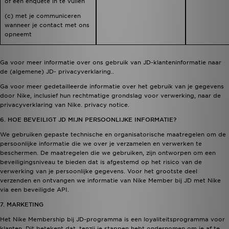
of een enquête in te vullen
(c) met je communiceren
wanneer je contact met ons
opneemt
Ga voor meer informatie over ons gebruik van JD-klanteninformatie naar
de (algemene) JD-
privacyverklaring.
.
Ga voor meer gedetailleerde informatie over het gebruik van je gegevens
door Nike, inclusief hun rechtmatige grondslag voor verwerking, naar de
privacyverklaring van Nike.
privacy notice
.
6. HOE BEVEILIGT JD MIJN PERSOONLIJKE INFORMATIE?
We gebruiken gepaste technische en organisatorische maatregelen om de
persoonlijke informatie die we over je verzamelen en verwerken te
beschermen. De maatregelen die we gebruiken, zijn ontworpen om een
beveiligingsniveau te bieden dat is afgestemd op het risico van de
verwerking van je persoonlijke gegevens. Voor het grootste deel
verzenden en ontvangen we informatie van Nike Member bij JD met Nike
via een beveiligde API.
7. MARKETING
Het Nike Membership bij JD-programma is een loyaliteitsprogramma voor
klanten. Dit betekent dat, tenzij je stappen hebt ondernomen om je af te