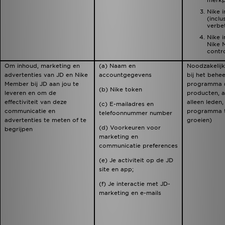
merkp
Nike i
(inclu
verbe
Nike i
Nike 
contr
Om inhoud, marketing en
(a) Naam en
Noodzakelijk
advertenties van JD en Nike
accountgegevens
bij het behe
Member bij JD aan jou te
programma (
(b) Nike token
leveren en om de
producten, a
effectiviteit van deze
alleen leden
(c) E-mailadres en
communicatie en
programma te
telefoonnummer number
advertenties te meten of te
groeien)
(d) Voorkeuren voor
begrijpen
marketing en
communicatie preferences
(e) Je activiteit op de JD
site en app;
(f) Je interactie met JD-
marketing en e-mails