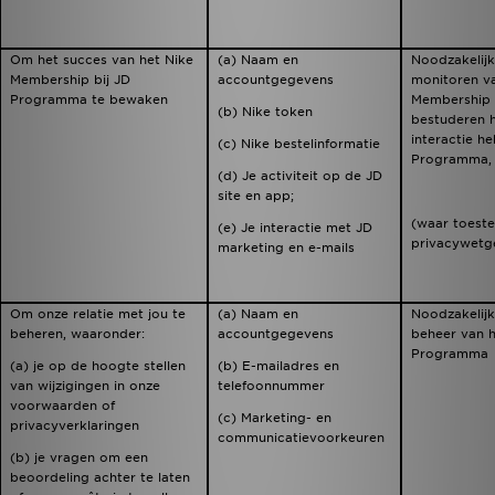
Om het succes van het Nike
(a) Naam en
Noodzakelijk
Membership bij JD
accountgegevens
monitoren va
Programma te bewaken
Membership 
(b) Nike token
bestuderen h
interactie h
(c) Nike bestelinformatie
Programma, 
(d) Je activiteit op de JD
site en app;
(waar toeste
(e) Je interactie met JD
privacywetg
marketing en e-mails
Om onze relatie met jou te
(a) Naam en
Noodzakelijk
beheren, waaronder:
accountgegevens
beheer van h
Programma
(a) je op de hoogte stellen
(b) E-mailadres en
van wijzigingen in onze
telefoonnummer
voorwaarden of
(c) Marketing- en
privacyverklaringen
communicatievoorkeuren
(b) je vragen om een
beoordeling achter te laten