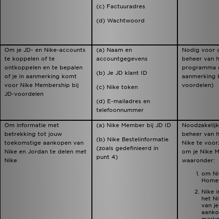
(c) Factuuradres
(d) Wachtwoord
Om je JD- en Nike-accounts
(a) Naam en
Nodig voor o
te koppelen of te
accountgegevens
beheer van h
ontkoppelen en te bepalen
programma (i
(b) Je JD klant ID
of je in aanmerking komt
aanmerking 
voor Nike Membership bij
voordelen)
(c) Nike token
JD-voordelen
(d) E-mailadres en
telefoonnummer
Om informatie met
(a) Nike Member bij JD ID
Noodzakelijk
betrekking tot jouw
beheer van h
(b) Nike Bestelinformatie
toekomstige aankopen van
Nike te voor
(zoals gedefinieerd in
Nike en Jordan te delen met
om je Nike M
punt 4)
Nike
waaronder:
om Nik
Home-
Nike i
het N
van j
aanko