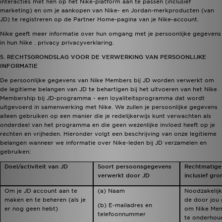
interacties met hen op het Nike-platform aan te passen (inclusief
marketing) en om je aankopen van Nike- en Jordan-merkproducten (van
JD) te registreren op de Partner Home-pagina van je Nike-account.
Nike geeft meer informatie over hun omgang met je persoonlijke gegevens
in hun Nike .
privacy privacyverklaring
.
5. RECHTSGRONDSLAG VOOR DE VERWERKING VAN PERSOONLIJKE
INFORMATIE
De persoonlijke gegevens van Nike Members bij JD worden verwerkt om
de legitieme belangen van JD te behartigen bij het uitvoeren van het Nike
Membership bij JD-programma - een loyaliteitsprogramma dat wordt
uitgevoerd in samenwerking met Nike. We zullen je persoonlijke gegevens
alleen gebruiken op een manier die je redelijkerwijs kunt verwachten als
onderdeel van het programma en die geen wezenlijke invloed heeft op je
rechten en vrijheden. Hieronder volgt een beschrijving van onze legitieme
belangen wanneer we informatie over Nike-leden bij JD verzamelen en
gebruiken:
Doel/activiteit van JD
Soort persoonsgegevens
Rechtmatige
verwerkt door JD
inclusief gr
Om je JD account aan te
(a) Naam
Noodzakelijk
maken en te beheren (als je
de door jou 
(b) E-mailadres en
er nog geen hebt)
om Nike Mem
telefoonnummer
te onderhou