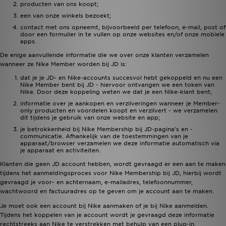
producten van ons koopt;
een van onze winkels bezoekt;
contact met ons opneemt, bijvoorbeeld per telefoon, e-mail, post of
door een formulier in te vullen op onze websites en/of onze mobiele
apps.
De enige aanvullende informatie die we over onze klanten verzamelen
wanneer ze Nike Member worden bij JD is:
dat je je JD- en Nike-accounts succesvol hebt gekoppeld en nu een
Nike Member bent bij JD - hiervoor ontvangen we een token van
Nike. Door deze koppeling weten we dat je een Nike-klant bent;
informatie over je aankopen en verzilveringen wanneer je Member-
only producten en voordelen koopt en verzilvert - we verzamelen
dit tijdens je gebruik van onze website en app;
je betrokkenheid bij Nike Membership bij JD-pagina's en -
communicatie. Afhankelijk van de toestemmingen van je
apparaat/browser verzamelen we deze informatie automatisch via
je apparaat en activiteiten.
Klanten die geen JD account hebben, wordt gevraagd er een aan te maken
tijdens het aanmeldingsproces voor Nike Membership bij JD, hierbij wordt
gevraagd je voor- en achternaam, e-mailadres, telefoonnummer,
wachtwoord en factuuradres op te geven om je account aan te maken.
Je moet ook een account bij Nike aanmaken of je bij Nike aanmelden.
Tijdens het koppelen van je account wordt je gevraagd deze informatie
rechtstreeks aan Nike te verstrekken met behulp van een plug-in.