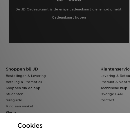
De JD Cadeaukaart is de enige cadeaukaart die je nodig hebt.
Cadeaukaart kopen
Shoppen bij JD
Klantenservic
Bestellingen & Levering
Levering & Retou
Betaling & Promoties
Product & Voorr
Shoppen via de app
Technische hulp
Studenten
Overige FAQ
Sizeguide
Contact
Vind een winkel
Klarna
JD Blog
Cookies