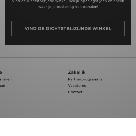
Vind de dichtstbijzijnde winkel, bekijk openingstijden en check
waar je je bestelling kan ophalen!
VIND DE DICHTSTBIJZIJNDE WINKEL
e
Zakelijk
rneren
Partnerprogramma
aad
Vacatures
Contact