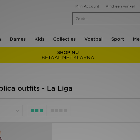
Mijn Account
Vind een winkel
n
Dames
Kids
Collecties
Voetbal
Sport
Me
SHOP NU
BETAAL MET KLARNA
plica outfits - La Liga