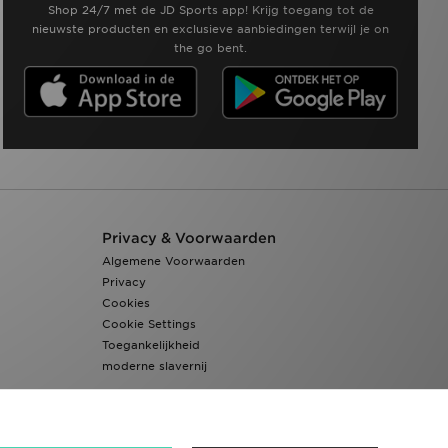
Shop 24/7 met de JD Sports app! Krijg toegang tot de
nieuwste producten en exclusieve aanbiedingen terwijl je on
the go bent.
Privacy & Voorwaarden
Algemene Voorwaarden
Privacy
Cookies
Cookie Settings
Toegankelijkheid
moderne slavernij