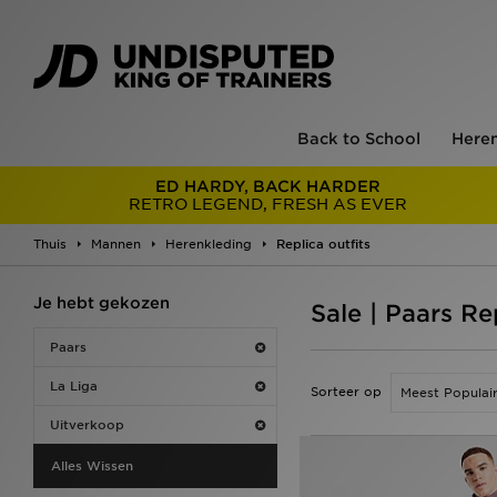
Back to School
Here
ED HARDY, BACK HARDER
RETRO LEGEND, FRESH AS EVER
Thuis
Mannen
Herenkleding
Replica outfits
Je hebt gekozen
Sale | Paars Re
Paars
La Liga
Sorteer op
Uitverkoop
Alles Wissen