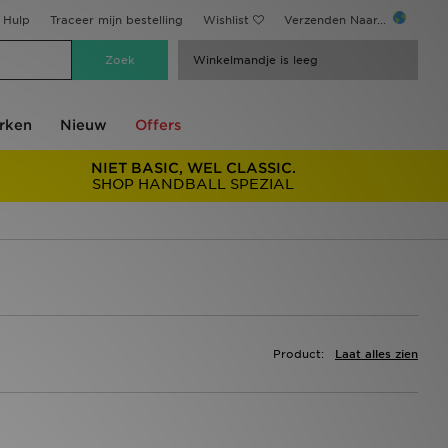
Hulp
Traceer mijn bestelling
Wishlist
Verzenden Naar...
Winkelmandje is leeg
rken
Nieuw
Offers
NIET BASIC, WEL CLASSIC.
SHOP HANDBALL SPEZIAL
Product:
Laat alles zien