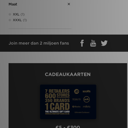
Maat
XXL
(1)
XXXL
(1)
Join meer dan 2 miljoen fans
CADEAUKAARTEN
€5 - €300