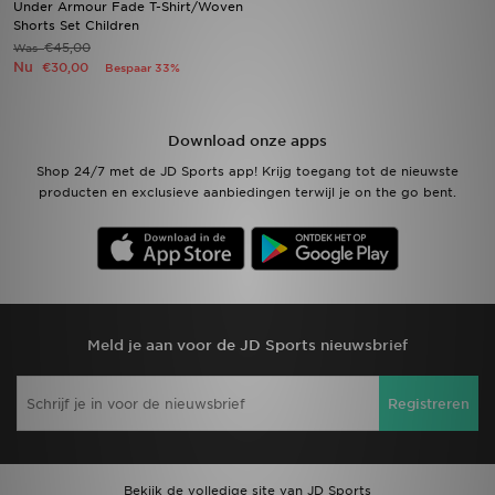
Under Armour Fade T-Shirt/Woven
Shorts Set Children
€45,00
Was
Winkel Zoeken
Nu
€30,00
Bespaar 33%
Bestelling Traceren
Download onze apps
Mijn JD
Shop 24/7 met de JD Sports app! Krijg toegang tot de nieuwste
producten en exclusieve aanbiedingen terwijl je on the go bent.
Klantenservice
Vacatures
Meld je aan voor de JD Sports nieuwsbrief
Registreren
Bekijk de volledige site van JD Sports