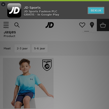
×
JD Sports
New In
BEKIJK
JD Sports Fashion PLC
GRATIS - In Google Play
Thuis
Kids
Kinderkleding (3-7 jaar)
T-shirts & Jasjes
Heren
Kids - Blauw Under Armour T-shirts &
Verfijn
Dames
Jasjes
Product
Kids
Maat
2-3 jaar
5-6 jaar
Collecties
Merken
Voetbal
Sport
OFFERS
Download de app