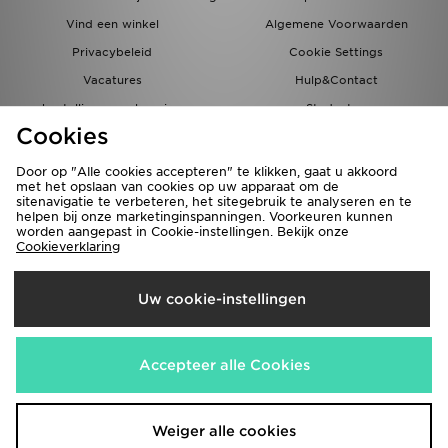
Vind een winkel
Algemene Voorwaarden
Privacybeleid
Cookie Settings
Vacatures
Hulp&Contact
bestellingen en levering
Studenten
Cookies
Partnerprogramma
JD Blog
Door op "Alle cookies accepteren" te klikken, gaat u akkoord
met het opslaan van cookies op uw apparaat om de
sitenavigatie te verbeteren, het sitegebruik te analyseren en te
helpen bij onze marketinginspanningen. Voorkeuren kunnen
worden aangepast in Cookie-instellingen. Bekijk onze
Cookieverklaring
Verzenden Naar
Uw cookie-instellingen
Nederland
Wij accepteren de volgende betaalmethoden
Accepteer alle Cookies
Bezoek onze bedrijfswebsite
www.jdplc.com
Weiger alle cookies