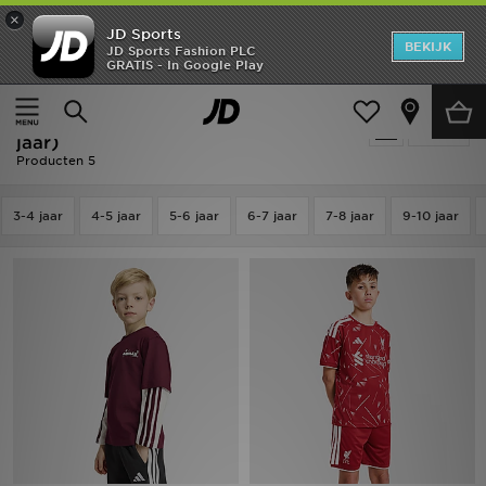
×
JD Sports
New In
BEKIJK
JD Sports Fashion PLC
GRATIS - In Google Play
Thuis
Kids
Kinderkleding (3-7 jaar)
Heren
Kids - Roze Adidas Kinderkleding (3-7
Verfijn
Dames
jaar)
Producten 5
Kids
3-4 jaar
4-5 jaar
5-6 jaar
6-7 jaar
7-8 jaar
9-10 jaar
Collecties
Merken
Voetbal
Sport
OFFERS
Download de app