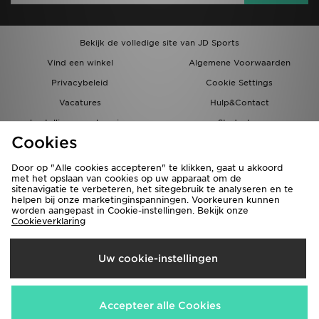
Bekijk de volledige site van JD Sports
Vind een winkel
Algemene Voorwaarden
Privacybeleid
Cookie Settings
Vacatures
Hulp&Contact
bestellingen en levering
Studenten
Cookies
Partnerprogramma
JD Blog
Door op "Alle cookies accepteren" te klikken, gaat u akkoord
met het opslaan van cookies op uw apparaat om de
sitenavigatie te verbeteren, het sitegebruik te analyseren en te
helpen bij onze marketinginspanningen. Voorkeuren kunnen
worden aangepast in Cookie-instellingen. Bekijk onze
Cookieverklaring
Verzenden Naar
Uw cookie-instellingen
Nederland
Wij accepteren de volgende betaalmethoden
Accepteer alle Cookies