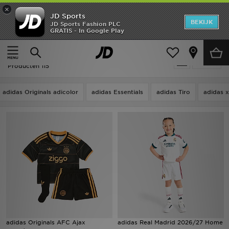
×
JD Sports
New In
BEKIJK
JD Sports Fashion PLC
GRATIS - In Google Play
Thuis
Kids
Kinderkleding (3-7 jaar)
Heren
Kids - Adidas Kinderkleding (3-7 jaar)
Verfijn
Dames
Producten 115
Kids
adidas Originals adicolor
adidas Essentials
adidas Tiro
adidas x
Collecties
Merken
Voetbal
Sport
OFFERS
adidas Originals AFC Ajax
adidas Real Madrid 2026/27 Home
Download de app