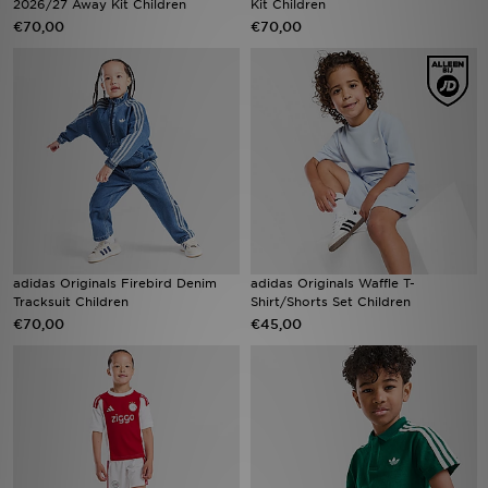
2026/27 Away Kit Children
Kit Children
€70,00
€70,00
Winkel Zoeken
Bestelling Traceren
Mijn JD
Klantenservice
Vacatures
adidas Originals Firebird Denim
adidas Originals Waffle T-
Tracksuit Children
Shirt/Shorts Set Children
€70,00
€45,00