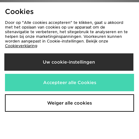
Cookies
Door op "Alle cookies accepteren" te klikken, gaat u akkoord
met het opslaan van cookies op uw apparaat om de
sitenavigatie te verbeteren, het sitegebruik te analyseren en te
helpen bij onze marketinginspanningen. Voorkeuren kunnen
worden aangepast in Cookie-instellingen. Bekijk onze
Cookieverklaring
Uw cookie-instellingen
adidas Terrex Multi Climawarm
adidas Terrex Multi Climawarm
Softshell Jack Kids
Softshell Jack Kids
€60,00
€60,00
Accepteer alle Cookies
Weiger alle cookies