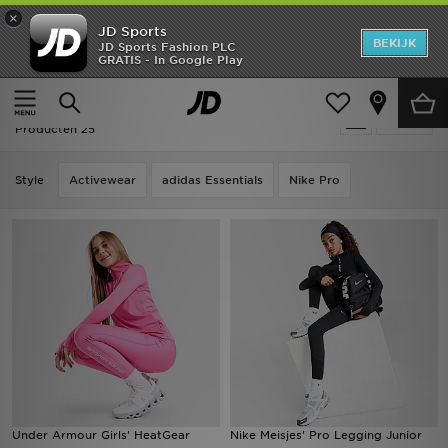
×
JD Sports
New In
BEKIJK
JD Sports Fashion PLC
GRATIS - In Google Play
Thuis
Kids
Junior Kleding (8-15 jaar)
Leggings
Heren
Kids - Leggings
Verfijn
Dames
Producten 25
Kids
Style
Activewear
adidas Essentials
Nike Pro
Collecties
Merken
Voetbal
Sport
OFFERS
Under Armour Girls' HeatGear
Nike Meisjes' Pro Legging Junior
Download de app