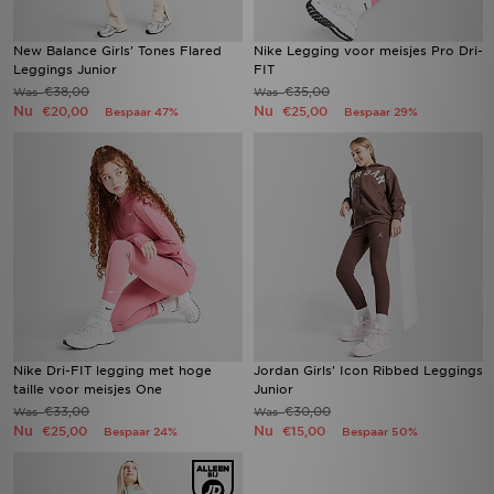
New Balance Girls' Tones Flared
Nike Legging voor meisjes Pro Dri-
Leggings Junior
FIT
€38,00
€35,00
Was
Was
Nu
Nu
€20,00
€25,00
Bespaar 47%
Bespaar 29%
Nike Dri-FIT legging met hoge
Jordan Girls' Icon Ribbed Leggings
taille voor meisjes One
Junior
€33,00
€30,00
Was
Was
Nu
Nu
€25,00
€15,00
Bespaar 24%
Bespaar 50%