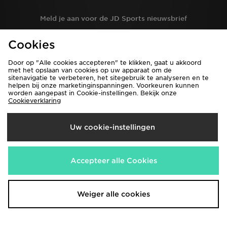
Meld je aan voor de JD Sports nieuwsbrief
Cookies
Registreren
Door op "Alle cookies accepteren" te klikken, gaat u akkoord
met het opslaan van cookies op uw apparaat om de
sitenavigatie te verbeteren, het sitegebruik te analyseren en te
helpen bij onze marketinginspanningen. Voorkeuren kunnen
Bekijk de volledige site van JD Sports
worden aangepast in Cookie-instellingen. Bekijk onze
Vind een winkel
Algemene Voorwaarden
Cookieverklaring
Privacybeleid
Cookie Settings
Uw cookie-instellingen
Vacatures
Hulp&Contact
bestellingen en levering
Studenten
Partnerprogramma
JD Blog
Accepteer alle Cookies
Weiger alle cookies
Verzenden Naar