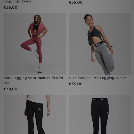
Leggings Junior
€35,00
€35,00
Winkel Zoeken
Bestelling Traceren
Mijn JD
Klantenservice
Vacatures
Nike Legging voor meisjes Pro Dri-
Nike Meisjes' Pro Legging Junior
FIT
€35,00
€38,00