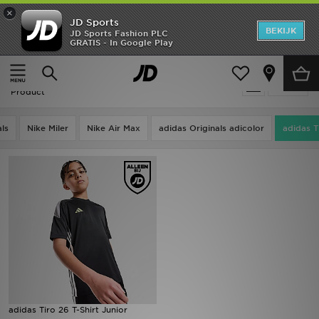
×
JD Sports
New In
BEKIJK
JD Sports Fashion PLC
GRATIS - In Google Play
Thuis
Kids
Heren
Sale | Kids - T-Shirts - Adidas Tiro
Verfijn
Dames
Product
Kids
als
Nike Miler
Nike Air Max
adidas Originals adicolor
adidas T
Collecties
Merken
Voetbal
Sport
OFFERS
adidas Tiro 26 T-Shirt Junior
Download de app