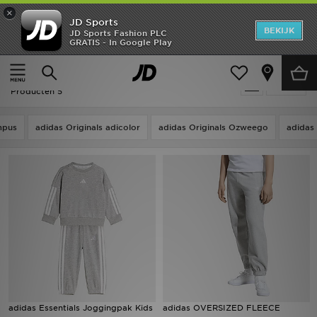
×
JD Sports
New In
BEKIJK
JD Sports Fashion PLC
GRATIS - In Google Play
Thuis
Kids
Heren
Kids - Grijs Adidas Adidas Essentials
Verfijn
Dames
Producten 5
Kids
mpus
adidas Originals adicolor
adidas Originals Ozweego
adidas
Collecties
Merken
Voetbal
Sport
OFFERS
adidas Essentials Joggingpak Kids
adidas OVERSIZED FLEECE
Download de app