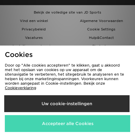
Bekijk de volledige site van JD Sports
Vind een winkel
Algemene Voorwaarden
Privacybeleid
Cookie Settings
Vacatures
Hulp&Contact
bestellingen en levering
Studenten
Cookies
Partnerprogramma
JD Blog
Door op "Alle cookies accepteren" te klikken, gaat u akkoord
met het opslaan van cookies op uw apparaat om de
sitenavigatie te verbeteren, het sitegebruik te analyseren en te
helpen bij onze marketinginspanningen. Voorkeuren kunnen
worden aangepast in Cookie-instellingen. Bekijk onze
Cookieverklaring
Verzenden Naar
Uw cookie-instellingen
Nederland
Wij accepteren de volgende betaalmethoden
Accepteer alle Cookies