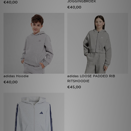
JOGGINGBROEK
€40,00
€40,00
Winkel Zoeken
Bestelling Traceren
Mijn JD
Klantenservice
Vacatures
adidas Hoodie
adidas LOOSE PADDED RIB
RITSHOODIE
€40,00
€45,00