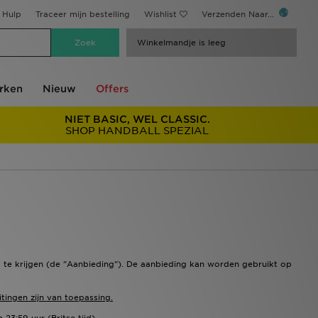
Hulp
Traceer mijn bestelling
Wishlist
Verzenden Naar...
Winkelmandje is leeg
rken
Nieuw
Offers
NIET BASIC, WEL CLASSIC.
SHOP HANDBALL SPEZIAL
g te krijgen (de "Aanbieding"). De aanbieding kan worden gebruikt op
tingen zijn van toepassing.