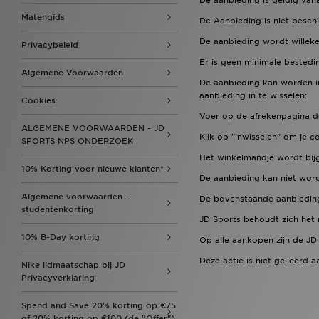
De aanbieding is geldig vanaf
Matengids
De Aanbieding is niet beschi
De aanbieding wordt willek
Privacybeleid
Er is geen minimale bestedi
Algemene Voorwaarden
De aanbieding kan worden i
aanbieding in te wisselen:
Cookies
Voer op de afrekenpagina d
ALGEMENE VOORWAARDEN - JD
Klik op "inwisselen" om je c
SPORTS NPS ONDERZOEK
Het winkelmandje wordt bij
10% Korting voor nieuwe klanten*
De aanbieding kan niet word
Algemene voorwaarden -
De bovenstaande aanbieding 
studentenkorting
JD Sports behoudt zich het r
10% B-Day korting
Op alle aankopen zijn de 
Deze actie is niet gelieerd
Nike lidmaatschap bij JD
Privacyverklaring
Spend and Save 20% korting op €75
of 20% korting op €100 (de "Offer").