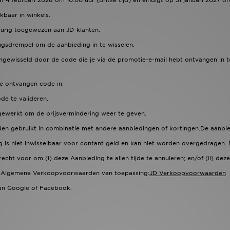
 4 februari 2026 om 10:00 uur (Britse tijd) en eindigt op 31 januari 2027 om 
kbaar in winkels.
eurig toegewezen aan JD-klanten.
ngsdrempel om de aanbieding in te wisselen.
ngewisseld door de code die je via de promotie-e-mail hebt ontvangen in
e ontvangen code in.
ode te valideren.
gewerkt om de prijsvermindering weer te geven.
en gebruikt in combinatie met andere aanbiedingen of kortingen.De aanbied
is niet inwisselbaar voor contant geld en kan niet worden overgedragen. Di
echt voor om (i) deze Aanbieding te allen tijde te annuleren; en/of (ii) de
JD Algemene Verkoopvoorwaarden van toepassing:
JD Verkoopvoorwaarden
 aan Google of Facebook.