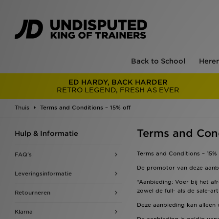
Back to School
Here
ED HARDY, BACK HARDER
RETRO LEGEND, FRESH AS EVER
Thuis
Terms and Conditions – 15% off
Terms and Cond
Hulp & Informatie
Terms and Conditions – 15% 
FAQ's
De promotor van deze aanbie
Leveringsinformatie
*Aanbieding: Voer bij het a
zowel de full- als de sale-a
Retourneren
Deze aanbieding kan alleen
Klarna