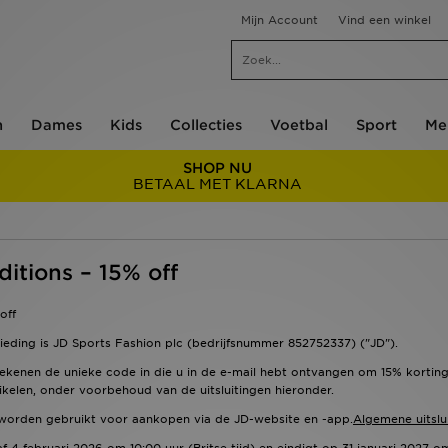
Mijn Account
Vind een winkel
n
Dames
Kids
Collecties
Voetbal
Sport
Me
SHOP NU
BETAAL MET KLARNA
itions – 15% off
off
ding is JD Sports Fashion plc (bedrijfsnummer 852752337) ("JD").
frekenen de unieke code in die u in de e-mail hebt ontvangen om 15% kortin
rtikelen, onder voorbehoud van de uitsluitingen hieronder.
 worden gebruikt voor aankopen via de JD-website en -app.
Algemene uitslui