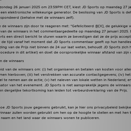
zondag 26 januari 2025 om 23:59PM CET, kiest JD Sports op maandag 27 janu
en elektronische willekeurige generator. De beslissing van JD Sports is def
spondeerd (behalve met de winnaars zelf).
de winnaars zijn door te reageren met: “Gefeliciteerd @[X], de gelukkige
 van de winnaars in het commentaargedeelte op maandag 27 januari 2025.
s een direct bericht te sturen waarin ze bevestigen dat ze de prijs accept
de tijd vanaf het moment dat JD Sports commentaar geeft op hun handles o
ding van de Prijs niet binnen de 24 uur laat weten, behoudt JD Sports zich
edure in dit artikel) en doet de oorspronkelijke winnaar afstand van zijn o
an de winnaars
id van de winnaars om: (i) het organiseren en betalen van kosten voor alles w
en hierboven; (iii) het verstrekken van accurate contactgegevens; (iv) het 
l te nemen aan de actie; (v) het naleven van lokale wetten in Nederland; en 
sator van het evenement. JD Sports is niet aansprakelijk jegens de winnaars
n dergelijke tekortkoming kan leiden tot verbeurdverklaring van de Prijs.
oe JD Sports jouw gegevens gebruikt, kan je hier ons privacybeleid bekijke
nnaar zullen worden gebruikt om hen op de hoogte te stellen en met hen 
 naam en het land waar de winnaars wonen te publiceren.