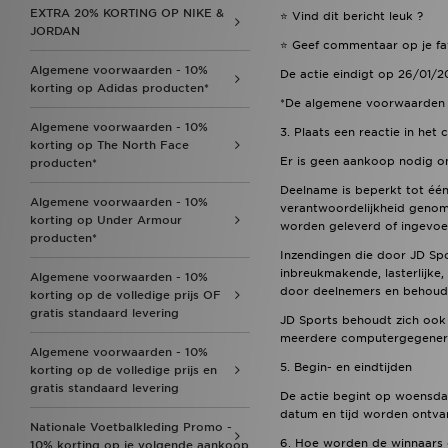
EXTRA 20% KORTING OP NIKE &
⭐️ Vind dit bericht leuk ?
JORDAN
⭐️ Geef commentaar op je fa
Algemene voorwaarden - 10%
De actie eindigt op 26/01/
korting op Adidas producten*
*De algemene voorwaarden zij
Algemene voorwaarden - 10%
3. Plaats een reactie in he
korting op The North Face
Er is geen aankoop nodig o
producten*
Deelname is beperkt tot éé
Algemene voorwaarden - 10%
verantwoordelijkheid genome
korting op Under Armour
worden geleverd of ingevoe
producten*
Inzendingen die door JD Sp
inbreukmakende, lasterlijke
Algemene voorwaarden - 10%
door deelnemers en behoudt 
korting op de volledige prijs OF
gratis standaard levering
JD Sports behoudt zich ook 
meerdere computergegenereer
Algemene voorwaarden - 10%
5. Begin- en eindtijden
korting op de volledige prijs en
gratis standaard levering
De actie begint op woensdag
datum en tijd worden ontvang
Nationale Voetbalkleding Promo -
6. Hoe worden de winnaars 
10% korting op je volgende aankoop