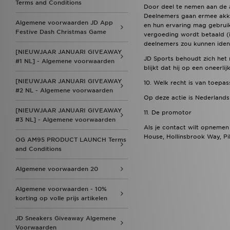
Terms and Conditions
Door deel te nemen aan de a
Deelnemers gaan ermee akko
Algemene voorwaarden JD App
en hun ervaring mag gebruik
Festive Dash Christmas Game
vergoeding wordt betaald (in
deelnemers zou kunnen iden
[NIEUWJAAR JANUARI GIVEAWAY
JD Sports behoudt zich het 
#1 NL] - Algemene voorwaarden
blijkt dat hij op een oneerli
[NIEUWJAAR JANUARI GIVEAWAY
10. Welk recht is van toepas
#2 NL - Algemene voorwaarden
Op deze actie is Nederlands
[NIEUWJAAR JANUARI GIVEAWAY
11. De promotor
#3 NL] - Algemene voorwaarden
Als je contact wilt opnemen
House, Hollinsbrook Way, Pil
OG AM95 PRODUCT LAUNCH Terms
and Conditions
Algemene voorwaarden 20
Algemene voorwaarden - 10%
korting op volle prijs artikelen
JD Sneakers Giveaway Algemene
Voorwaarden