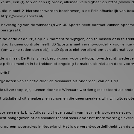
keuze, een (1) top en een (1) broek, allemaal verkrijgbaar op https://www.jds
n die in punt 2. hieronder worden beschreven, is de Prijs afhankelijk van bes
https://www.jdsports.nl/.
 de bevestiging van de winnaar (d.w.z. JD Sports heeft contact kunnen opne
 paragraaf 6.
 de actie of de Prijs op elk moment te wijzigen, aan te passen of in te trek
ports geen controle heeft. JD Sports is niet verantwoordelijk voor enige ve
 (om welke reden dan ook), is JD Sports niet verplicht om een alternatieve p
r de winnaar. De Prijs is niet beschikbaar voor verkoop, overdracht, wederv
le prijselementen in te trekken of ongeldig te maken als niet aan deze voo
prijs?
itgesloten van selectie door de Winnaars als onderdeel van de Prijs.
e uitverkoop zijn, kunnen door de Winnaars worden geselecteerd als onderd
 uitsluitend uit sneakers, en schoenen die geen sneakers zijn, zijn uitgeslot
oor een merk, bijv. Adidas, uit het magazijn van het merk worden geleverd,
wordt aangegeven of de sneaker rechtstreeks door het merk wordt geleverd
ng op één woonadres in Nederland. Het is de verantwoordelijkheid van de win