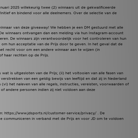
ari 2025 willekeurig twee (2) winnaars uit de gekwalificeerde
initief en bindend voor alle deelnemers. Over de selectie van de
 winnaar van deze giveaway! We hebben je een DM gestuurd met alle
 De winnaars ontvangen dan een melding via hun Instagram-account
eren. De winnaars zijn verantwoordelijk voor het controleren van hun
m hun acceptatie van de Prijs door te geven. In het geval dat de
 het recht voor om een andere winnaar aan te wijzen (in
f haar rechten op de Prijs.
at is uitgesloten van de Prijs; (ii) het voltooien van alle fasen van
verstrekken van een geldig bewijs van leeftijd en dat zij in Nederland
(vi) het naleven van alle regels, instructies, vereisten, voorwaarden of
 of andere personen indien zij niet voldoen aan deze
n: https://www.jdsports.nl/customer-service/privacy/ . De
te communiceren in verband met de Prijs en voor JD om te voldoen