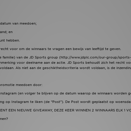
de datum van meedoen;
and; en
unt hebben.
recht voor om de winnaars te vragen een bewijs van leeftijd te geven.
 familie) van de JD Sports group (http://www.jdplc.com/our-group/sports-fa
anmerking voor deelname aan de actie. JD Sports behoudt zich het recht v
voldaan. Als niet aan de geschiktheidscriteria wordt voldaan, is de inzendin
promotie meedoen door:
 Instagram (en volger te blijven op de datum waarop de winnaars worden g
king op Instagram te liken (de “Post”). De Post wordt geplaatst op woensda
NT EEN NIEUWE GIVEAWAY, DEZE KEER WINNEN 2 WINNAARS ELK 1 VOLL
nnen?