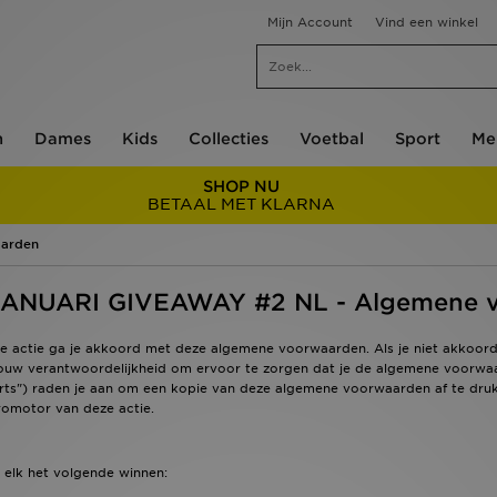
Mijn Account
Vind een winkel
n
Dames
Kids
Collecties
Voetbal
Sport
Me
SHOP NU
BETAAL MET KLARNA
arden
ANUARI GIVEAWAY #2 NL - Algemene 
e actie ga je akkoord met deze algemene voorwaarden. Als je niet akkoord
 jouw verantwoordelijkheid om ervoor te zorgen dat je de algemene voorw
rts") raden je aan om een kopie van deze algemene voorwaarden af te drukk
romotor van deze actie.
e elk het volgende winnen: