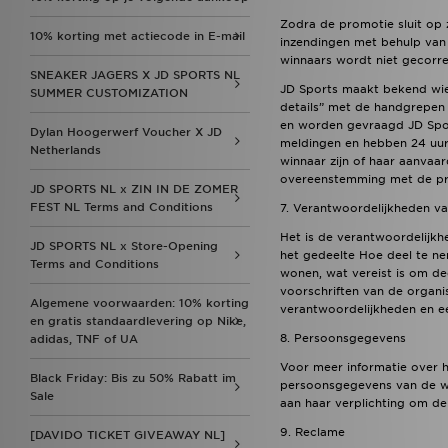
Zodra de promotie sluit op 
10% korting met actiecode in E-mail
inzendingen met behulp van e
winnaars wordt niet gecorre
SNEAKER JAGERS X JD SPORTS NL
JD Sports maakt bekend wie 
SUMMER CUSTOMIZATION
details” met de handgrepen
en worden gevraagd JD Sport
Dylan Hoogerwerf Voucher X JD
meldingen en hebben 24 uur 
Netherlands
winnaar zijn of haar aanvaar
overeenstemming met de proc
JD SPORTS NL x ZIN IN DE ZOMER
FEST NL Terms and Conditions
7. Verantwoordelijkheden v
Het is de verantwoordelijkhe
JD SPORTS NL x Store-Opening
het gedeelte Hoe deel te nem
Terms and Conditions
wonen, wat vereist is om dee
voorschriften van de organi
Algemene voorwaarden: 10% korting
verantwoordelijkheden en ee
en gratis standaardlevering op Nike,
8. Persoonsgegevens
adidas, TNF of UA
Voor meer informatie over h
Black Friday: Bis zu 50% Rabatt im
persoonsgegevens van de wi
Sale
aan haar verplichting om de
9. Reclame
[DAVIDO TICKET GIVEAWAY NL]