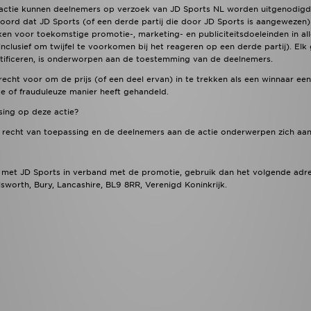
ctie kunnen deelnemers op verzoek van JD Sports NL worden uitgenodigd om 
ord dat JD Sports (of een derde partij die door JD Sports is aangewezen
en voor toekomstige promotie-, marketing- en publiciteitsdoeleinden in al
clusief om twijfel te voorkomen bij het reageren op een derde partij). Elk
tificeren, is onderworpen aan de toestemming van de deelnemers.
recht voor om de prijs (of een deel ervan) in te trekken als een winnaar 
jke of frauduleuze manier heeft gehandeld.
sing op deze actie?
 recht van toepassing en de deelnemers aan de actie onderwerpen zich aan 
 met JD Sports in verband met de promotie, gebruik dan het volgende adre
sworth, Bury, Lancashire, BL9 8RR, Verenigd Koninkrijk.