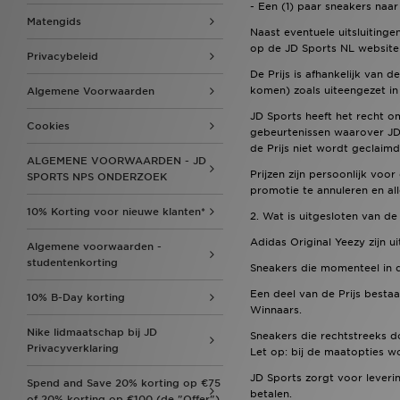
- Een (1) paar sneakers naar 
Matengids
Naast eventuele uitsluitinge
op de JD Sports NL website 
Privacybeleid
De Prijs is afhankelijk van
komen) zoals uiteengezet in
Algemene Voorwaarden
JD Sports heeft het recht om
Cookies
gebeurtenissen waarover JD S
de Prijs niet wordt geclaimd
ALGEMENE VOORWAARDEN - JD
Prijzen zijn persoonlijk voo
SPORTS NPS ONDERZOEK
promotie te annuleren en al
10% Korting voor nieuwe klanten*
2. Wat is uitgesloten van de 
Adidas Original Yeezy zijn u
Algemene voorwaarden -
studentenkorting
Sneakers die momenteel in d
Een deel van de Prijs bestaat
10% B-Day korting
Winnaars.
Nike lidmaatschap bij JD
Sneakers die rechtstreeks d
Privacyverklaring
Let op: bij de maatopties 
JD Sports zorgt voor leveri
Spend and Save 20% korting op €75
betalen.
of 20% korting op €100 (de "Offer").