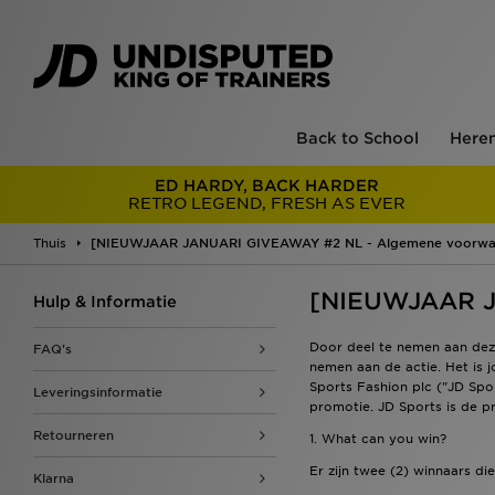
Back to School
Here
ED HARDY, BACK HARDER
RETRO LEGEND, FRESH AS EVER
Thuis
[NIEUWJAAR JANUARI GIVEAWAY #2 NL - Algemene voorwa
[NIEUWJAAR J
Hulp & Informatie
Door deel te nemen aan dez
FAQ's
nemen aan de actie. Het is
Sports Fashion plc ("JD Spo
Leveringsinformatie
promotie. JD Sports is de p
Retourneren
1. What can you win?
Er zijn twee (2) winnaars di
Klarna