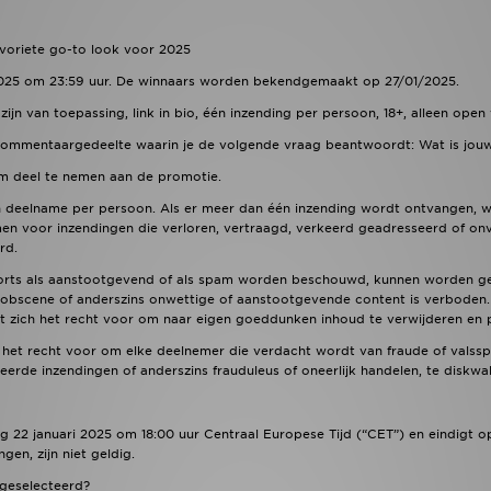
voriete go-to look voor 2025
2025 om 23:59 uur. De winnaars worden bekendgemaakt op 27/01/2025.
n van toepassing, link in bio, één inzending per persoon, 18+, alleen open
t commentaargedeelte waarin je de volgende vraag beantwoordt: Wat is jou
m deel te nemen aan de promotie.
n deelname per persoon. Als er meer dan één inzending wordt ontvangen, w
n voor inzendingen die verloren, vertraagd, verkeerd geadresseerd of onvo
rd.
orts als aanstootgevend of als spam worden beschouwd, kunnen worden ged
, obscene of anderszins onwettige of aanstootgevende content is verboden
zich het recht voor om naar eigen goeddunken inhoud te verwijderen en pe
het recht voor om elke deelnemer die verdacht wordt van fraude of valsspel
de inzendingen of anderszins frauduleus of oneerlijk handelen, te diskwali
 22 januari 2025 om 18:00 uur Centraal Europese Tijd (“CET”) en eindigt o
en, zijn niet geldig.
geselecteerd?