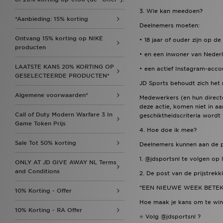
3. Wie kan meedoen?
*Aanbieding: 15% korting
Deelnemers moeten:
Ontvang 15% korting op NIKE
• 18 jaar of ouder zijn op 
producten
• en een inwoner van Nederl
LAATSTE KANS 20% KORTING OP
• een actief Instagram-acco
GESELECTEERDE PRODUCTEN*
JD Sports behoudt zich het 
Algemene voorwaarden*
Medewerkers (en hun directe
deze actie, komen niet in a
Call of Duty Modern Warfare 3 In
geschiktheidscriteria wordt 
Game Token Prijs
4. Hoe doe ik mee?
Sale Tot 50% korting
Deelnemers kunnen aan de 
1. @jdsportsnl te volgen op
ONLY AT JD GIVE AWAY NL Terms
and Conditions
2. De post van de prijstrek
“EEN NIEUWE WEEK BETEKE
10% Korting - Offer
Hoe maak je kans om te wi
10% Korting - RA Offer
⭐️ Volg @jdsportsnl ?